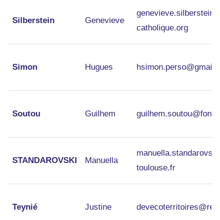
genevieve.silberstein
Silberstein
Genevieve
catholique.org
Simon
Hugues
hsimon.perso@gmail.
Soutou
Guilhem
guilhem.soutou@fonda
manuella.standarovsk
STANDAROVSKI
Manuella
toulouse.fr
Teynié
Justine
devecoterritoires@res