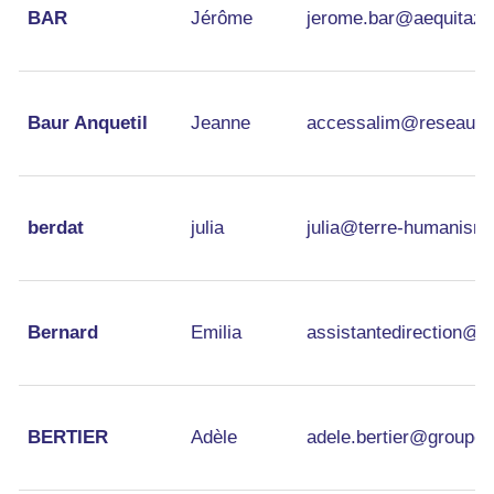
BAR
Jérôme
jerome.bar@aequitaz.
Baur Anquetil
Jeanne
accessalim@reseauco
berdat
julia
julia@terre-humanism
Bernard
Emilia
assistantedirection@ja
BERTIER
Adèle
adele.bertier@groupe-