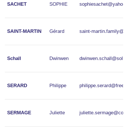
SACHET
SOPHIE
sophiesachet@yahoo.f
SAINT-MARTIN
Gérard
saint-martin.family@w
Schall
Dwinwen
dwinwen.schall@solagr
SERARD
Philippe
philippe.serard@free.f
SERMAGE
Juliette
juliette.sermage@coeur