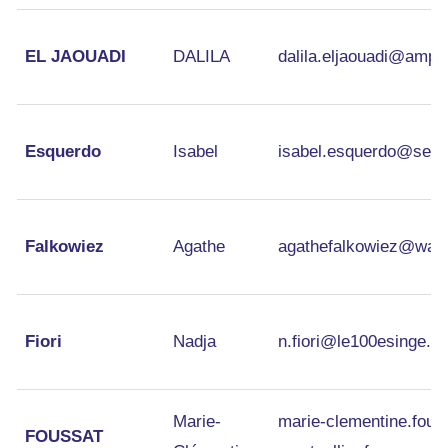
EL JAOUADI
DALILA
dalila.eljaouadi@ampm
Esquerdo
Isabel
isabel.esquerdo@secou
Falkowiez
Agathe
agathefalkowiez@wana
Fiori
Nadja
n.fiori@le100esinge.c
Marie-
marie-clementine.fous
FOUSSAT