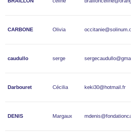
BRAILLON
celine
braillonceline@orange.
CARBONE
Olivia
occitanie@solinum.or
caudullo
serge
sergecaudullo@gmail
Darbouret
Cécilia
keki30@hotmail.fr
DENIS
Margaux
mdenis@fondationcara