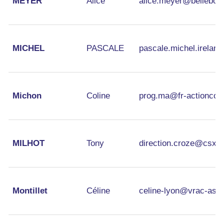
MEYER
Alice
alice.meyer@bellebou
MICHEL
PASCALE
pascale.michel.irela
Michon
Coline
prog.ma@fr-actioncont
MILHOT
Tony
direction.croze@csxan
Montillet
Céline
celine-lyon@vrac-asso