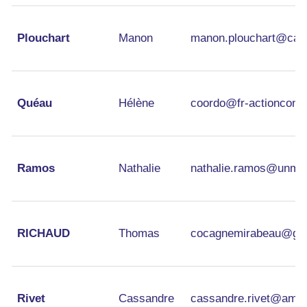
Plouchart
Manon
manon.plouchart@cais
Quéau
Hélène
coordo@fr-actioncontr
Ramos
Nathalie
nathalie.ramos@unmon
RICHAUD
Thomas
cocagnemirabeau@gm
Rivet
Cassandre
cassandre.rivet@ampm