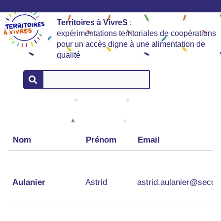
Territoires à VivreS
:
expérimentations territoriales de coopérations
pour un accès digne à une alimentation de
qualité
Nom
Prénom
Email
Nom
Prénom
Email
Aulanier
Astrid
astrid.aulanier@secou