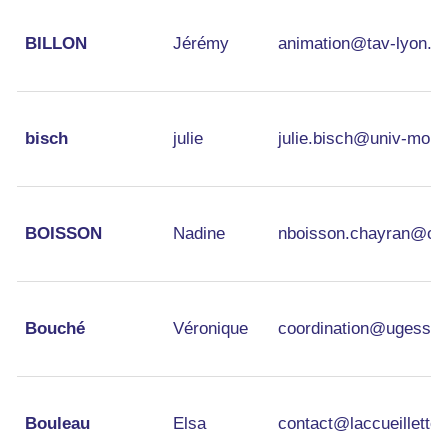
BILLON
Jérémy
animation@tav-lyon.fr
bisch
julie
julie.bisch@univ-montp
BOISSON
Nadine
nboisson.chayran@ora
Bouché
Véronique
coordination@ugess.o
Bouleau
Elsa
contact@laccueillette.