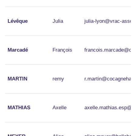
Lévêque
Julia
julia-lyon@vrac-asso.
Marcadé
François
francois.marcade@ci
MARTIN
remy
r.martin@cocagnehaut
MATHIAS
Axelle
axelle.mathias.esp@g