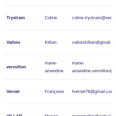
Trystram
Coline
coline.trystram@secou
Vallois
Killian
valloiskillian@gmail.c
marie-
marie-
vermillon
amandine
amandine.vermillon@b
Vernet
Françoise
fvernet78@gmail.com