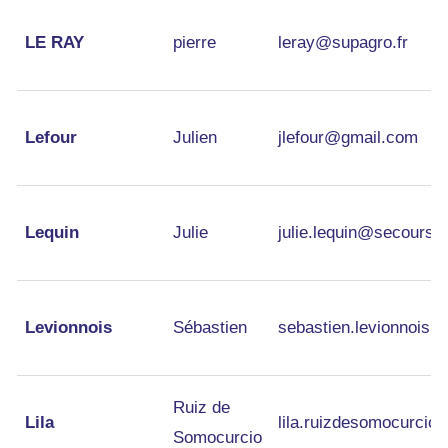
LE RAY
pierre
leray@supagro.fr
Lefour
Julien
jlefour@gmail.com
Lequin
Julie
julie.lequin@secours-c
Levionnois
Sébastien
sebastien.levionnois.
Ruiz de
Lila
lila.ruizdesomocurcio
Somocurcio