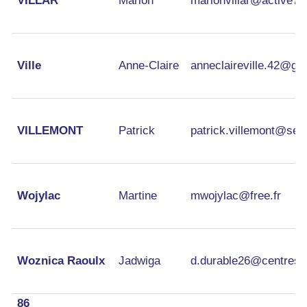
VILLAR
Marion
marionvillar@active71
Ville
Anne-Claire
anneclaireville.42@gm
VILLEMONT
Patrick
patrick.villemont@sec
Wojylac
Martine
mwojylac@free.fr
Woznica Raoulx
Jadwiga
d.durable26@centres-s
86
86