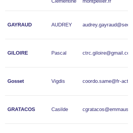
Clémentine
montpellier.fr
GAYRAUD
AUDREY
audrey.gayraud@secou
GILOIRE
Pascal
ctrc.giloire@gmail.co
Gosset
Vigdis
coordo.same@fr-action
GRATACOS
Casilde
cgratacos@emmaus-fr