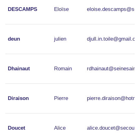
DESCAMPS
Eloïse
eloise.descamps@sola
deun
julien
djull.in.toile@gmail.c
Dhainaut
Romain
rdhainaut@seinesaintd
Diraison
Pierre
pierre.diraison@hotmai
Doucet
Alice
alice.doucet@secours-