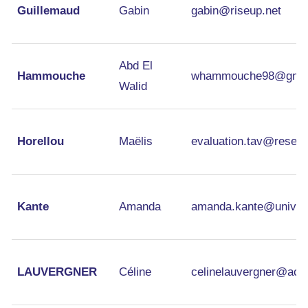
Guillemaud
Gabin
gabin@riseup.net
Abd El
Hammouche
whammouche98@gmai
Walid
Horellou
Maëlis
evaluation.tav@resea
Kante
Amanda
amanda.kante@univ-ly
LAUVERGNER
Céline
celinelauvergner@acti