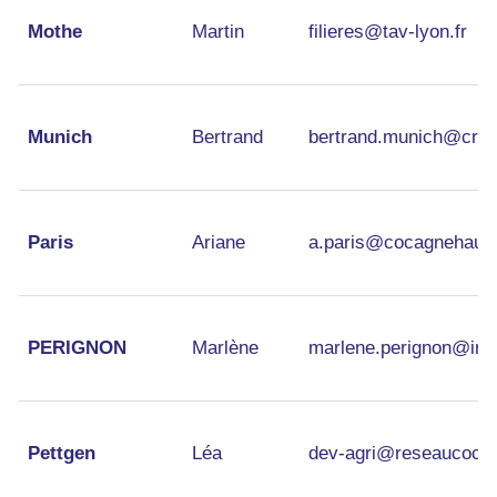
Mothe
Martin
filieres@tav-lyon.fr
Munich
Bertrand
bertrand.munich@croix
Paris
Ariane
a.paris@cocagnehaute
PERIGNON
Marlène
marlene.perignon@inra
Pettgen
Léa
dev-agri@reseaucocag