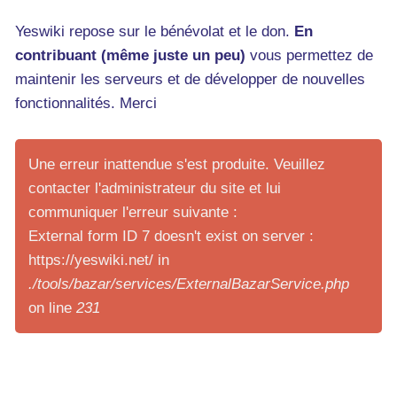
Yeswiki repose sur le bénévolat et le don.
En
contribuant (même juste un peu)
vous permettez de
maintenir les serveurs et de développer de nouvelles
fonctionnalités. Merci
Une erreur inattendue s'est produite. Veuillez
contacter l'administrateur du site et lui
communiquer l'erreur suivante :
External form ID 7 doesn't exist on server :
https://yeswiki.net/ in
./tools/bazar/services/ExternalBazarService.php
on line
231