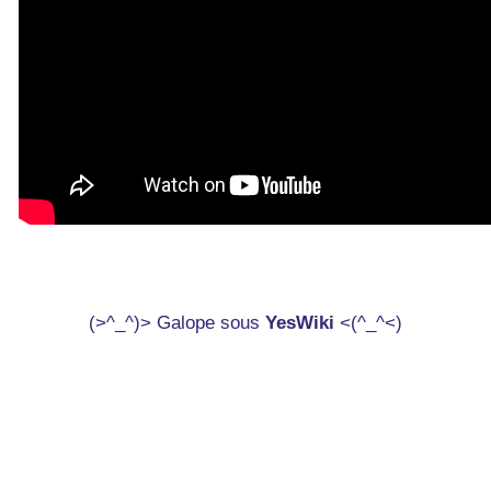
(>^_^)> Galope sous
YesWiki
<(^_^<)