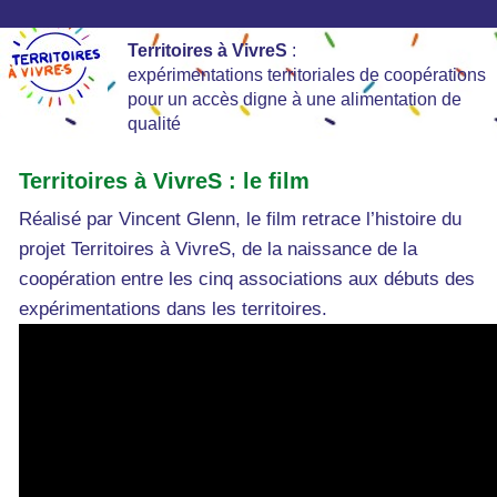
Territoires à VivreS
:
expérimentations territoriales de coopérations
pour un accès digne à une alimentation de
qualité
Territoires à VivreS : le film
Réalisé par Vincent Glenn, le film retrace l’histoire du
projet Territoires à VivreS, de la naissance de la
coopération entre les cinq associations aux débuts des
expérimentations dans les territoires.