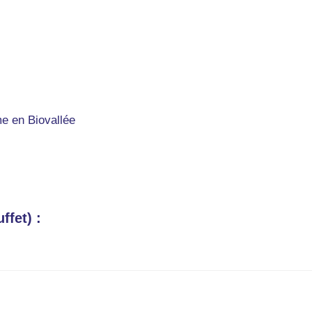
 en Biovallée
ffet) :