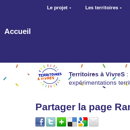
Aller au contenu principal
Le projet
Les territoires
Accueil
Territoires à VivreS
:
expérimentations terr
Partager la page R