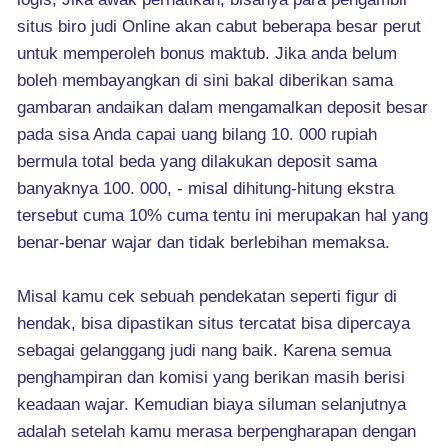
situs biro judi Online akan cabut beberapa besar perut
untuk memperoleh bonus maktub. Jika anda belum
boleh membayangkan di sini bakal diberikan sama
gambaran andaikan dalam mengamalkan deposit besar
pada sisa Anda capai uang bilang 10. 000 rupiah
bermula total beda yang dilakukan deposit sama
banyaknya 100. 000, - misal dihitung-hitung ekstra
tersebut cuma 10% cuma tentu ini merupakan hal yang
benar-benar wajar dan tidak berlebihan memaksa.
Misal kamu cek sebuah pendekatan seperti figur di
hendak, bisa dipastikan situs tercatat bisa dipercaya
sebagai gelanggang judi nang baik. Karena semua
penghampiran dan komisi yang berikan masih berisi
keadaan wajar. Kemudian biaya siluman selanjutnya
adalah setelah kamu merasa berpengharapan dengan