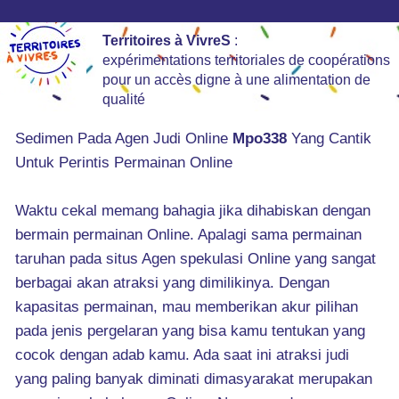
Territoires à VivreS
:
expérimentations territoriales de coopérations
pour un accès digne à une alimentation de
qualité
Sedimen Pada Agen Judi Online
Mpo338
Yang Cantik
Untuk Perintis Permainan Online
Waktu cekal memang bahagia jika dihabiskan dengan
bermain permainan Online. Apalagi sama permainan
taruhan pada situs Agen spekulasi Online yang sangat
berbagai akan atraksi yang dimilikinya. Dengan
kapasitas permainan, mau memberikan akur pilihan
pada jenis pergelaran yang bisa kamu tentukan yang
cocok dengan adab kamu. Ada saat ini atraksi judi
yang paling banyak diminati dimasyarakat merupakan