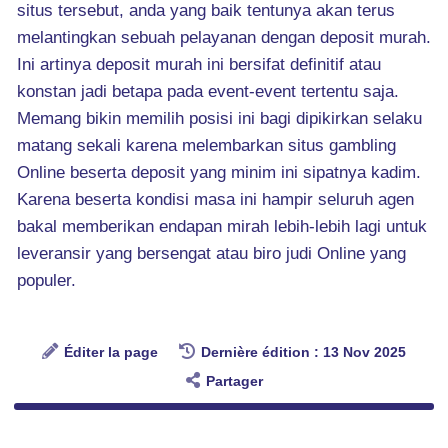
situs tersebut, anda yang baik tentunya akan terus
melantingkan sebuah pelayanan dengan deposit murah.
Ini artinya deposit murah ini bersifat definitif atau
konstan jadi betapa pada event-event tertentu saja.
Memang bikin memilih posisi ini bagi dipikirkan selaku
matang sekali karena melembarkan situs gambling
Online beserta deposit yang minim ini sipatnya kadim.
Karena beserta kondisi masa ini hampir seluruh agen
bakal memberikan endapan mirah lebih-lebih lagi untuk
leveransir yang bersengat atau biro judi Online yang
populer.
Éditer la page
Dernière édition : 13 Nov 2025
Partager