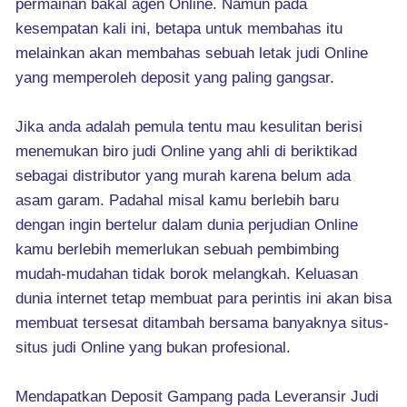
permainan bakal agen Online. Namun pada
kesempatan kali ini, betapa untuk membahas itu
melainkan akan membahas sebuah letak judi Online
yang memperoleh deposit yang paling gangsar.
Jika anda adalah pemula tentu mau kesulitan berisi
menemukan biro judi Online yang ahli di beriktikad
sebagai distributor yang murah karena belum ada
asam garam. Padahal misal kamu berlebih baru
dengan ingin bertelur dalam dunia perjudian Online
kamu berlebih memerlukan sebuah pembimbing
mudah-mudahan tidak borok melangkah. Keluasan
dunia internet tetap membuat para perintis ini akan bisa
membuat tersesat ditambah bersama banyaknya situs-
situs judi Online yang bukan profesional.
Mendapatkan Deposit Gampang pada Leveransir Judi