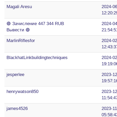
Magali Aresu
2024-06
12:20:2
🟢 Зaчиcлeниe 447 344 RUB
2024-04
Bывecти 🟢
21:54:5
MarlinRiflesfor
2024-02
12:43:3
BlackhatLinkbuildingtechniques
2024-02
19:19:0
jesperlee
2023-12
19:57:1
henrywatson850
2023-12
11:54:4
james4526
2023-11
05:58:4