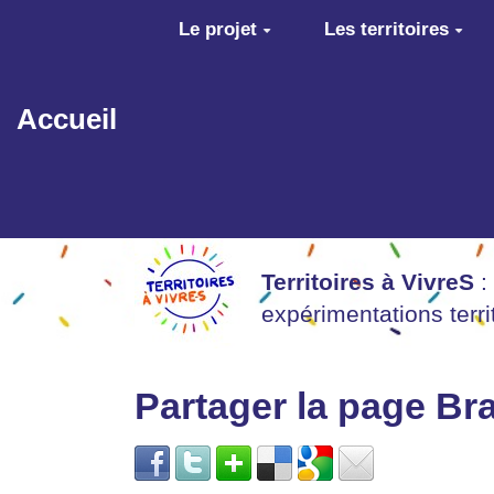
Aller au contenu principal
Le projet
Les territoires
Accueil
Territoires à VivreS
:
expérimentations terr
Partager la page Bra