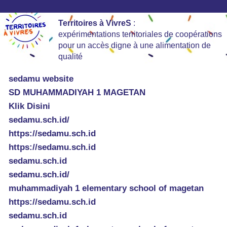
Territoires à VivreS
:
expérimentations territoriales de coopérations
pour un accès digne à une alimentation de
qualité
sedamu website
SD MUHAMMADIYAH 1 MAGETAN
Klik Disini
sedamu.sch.id/
https://sedamu.sch.id
https://sedamu.sch.id
sedamu.sch.id
sedamu.sch.id/
muhammadiyah 1 elementary school of magetan
https://sedamu.sch.id
sedamu.sch.id