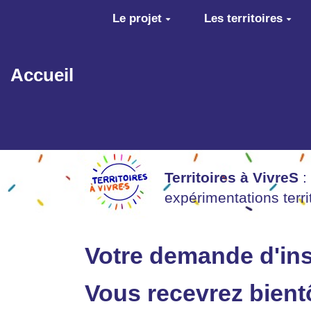
Aller au contenu principal
Le projet
Les territoires
Accueil
Territoires à VivreS
:
expérimentations terr
Votre demande d'ins
Vous recevrez bientô