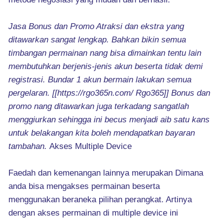
Jasa Bonus dan Promo Atraksi dan ekstra yang
ditawarkan sangat lengkap. Bahkan bikin semua
timbangan permainan nang bisa dimainkan tentu lain
membutuhkan berjenis-jenis akun beserta tidak demi
registrasi. Bundar 1 akun bermain lakukan semua
pergelaran. [[https://rgo365n.com/ Rgo365]] Bonus dan
promo nang ditawarkan juga terkadang sangatlah
menggiurkan sehingga ini becus menjadi aib satu kans
untuk belakangan kita boleh mendapatkan bayaran
tambahan.
Akses Multiple Device
Faedah dan kemenangan lainnya merupakan Dimana
anda bisa mengakses permainan beserta
menggunakan beraneka pilihan perangkat. Artinya
dengan akses permainan di multiple device ini