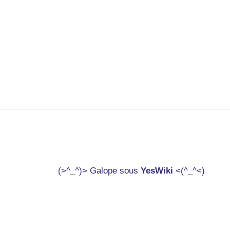
(>^_^)> Galope sous
YesWiki
<(^_^<)