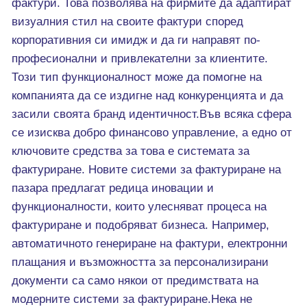
фактури. Това позволява на фирмите да адаптират
визуалния стил на своите фактури според
корпоративния си имидж и да ги направят по-
професионални и привлекателни за клиентите.
Този тип функционалност може да помогне на
компанията да се издигне над конкуренцията и да
засили своята бранд идентичност.Във всяка сфера
се изисква добро финансово управление, а едно от
ключовите средства за това е системата за
фактуриране. Новите системи за фактуриране на
пазара предлагат редица иновации и
функционалности, които улесняват процеса на
фактуриране и подобряват бизнеса. Например,
автоматичното генериране на фактури, електронни
плащания и възможността за персонализирани
документи са само някои от предимствата на
модерните системи за фактуриране.Нека не