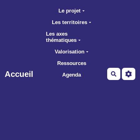
Aller au contenu principal
Le projet
Les territoires
Les axes
thématiques
Valorisation
Ressources
Accueil
Recherch
Agenda