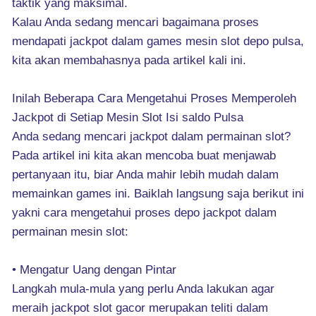
taktik yang maksimal.
Kalau Anda sedang mencari bagaimana proses
mendapati jackpot dalam games mesin slot depo pulsa,
kita akan membahasnya pada artikel kali ini.
Inilah Beberapa Cara Mengetahui Proses Memperoleh
Jackpot di Setiap Mesin Slot Isi saldo Pulsa
Anda sedang mencari jackpot dalam permainan slot?
Pada artikel ini kita akan mencoba buat menjawab
pertanyaan itu, biar Anda mahir lebih mudah dalam
memainkan games ini. Baiklah langsung saja berikut ini
yakni cara mengetahui proses depo jackpot dalam
permainan mesin slot:
• Mengatur Uang dengan Pintar
Langkah mula-mula yang perlu Anda lakukan agar
meraih jackpot slot gacor merupakan teliti dalam