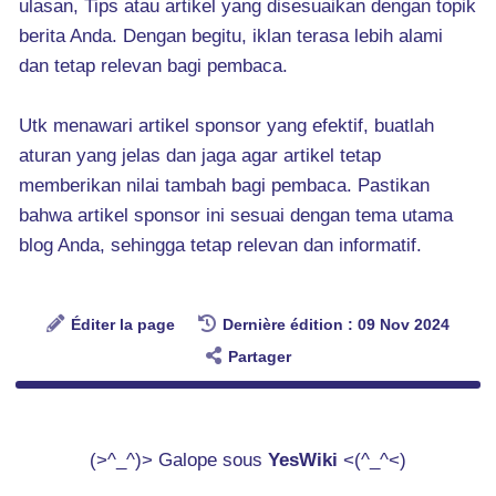
ulasan, Tips atau artikel yang disesuaikan dengan topik
berita Anda. Dengan begitu, iklan terasa lebih alami
dan tetap relevan bagi pembaca.
Utk menawari artikel sponsor yang efektif, buatlah
aturan yang jelas dan jaga agar artikel tetap
memberikan nilai tambah bagi pembaca. Pastikan
bahwa artikel sponsor ini sesuai dengan tema utama
blog Anda, sehingga tetap relevan dan informatif.
Éditer la page
Dernière édition : 09 Nov 2024
Partager
(>^_^)> Galope sous
YesWiki
<(^_^<)