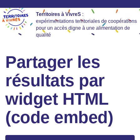
Territoires à VivreS
:
expérimentations territoriales de coopérations
pour un accès digne à une alimentation de
qualité
Partager les
résultats par
widget HTML
(code embed)