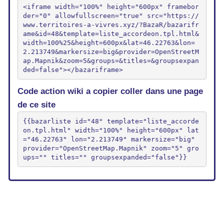
<iframe width="100%" height="600px" framebor
der="0" allowfullscreen="true" src="https://
www.territoires-a-vivres.xyz/?BazaR/bazarifr
ame&id=48&template=liste_accordeon.tpl.html&
width=100%25&height=600px&lat=46.22763&lon=
2.213749&markersize=big&provider=OpenStreetM
ap.Mapnik&zoom=5&groups=&titles=&groupsexpan
ded=false"></bazariframe>
Code action wiki a copier coller dans une page
de ce site
{{bazarliste id="48" template="liste_accorde
on.tpl.html" width="100%" height="600px" lat
="46.22763" lon="2.213749" markersize="big" 
provider="OpenStreetMap.Mapnik" zoom="5" gro
ups="" titles="" groupsexpanded="false"}}