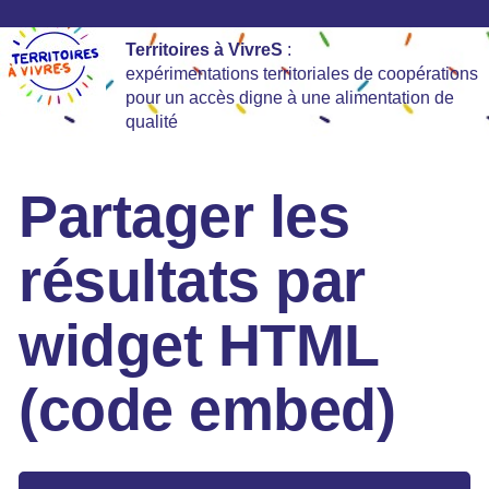
Territoires à VivreS
:
expérimentations territoriales de coopérations
pour un accès digne à une alimentation de
qualité
Partager les
résultats par
widget HTML
(code embed)