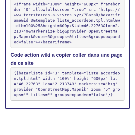
<iframe width="100%" height="600px" framebor
der="0" allowfullscreen="true" src="https://
www.territoires-a-vivres.xyz/?BazaR/bazarifr
ame&id=3&template=liste_accordeon.tpl.html&w
idth=100%25&height=600px&lat=46.22763&lon=2.
213749&markersize=big&provider=OpenStreetMa
p.Mapnik&zoom=5&groups=&titles=&groupsexpand
ed=false"></bazariframe>
Code action wiki a copier coller dans une page
de ce site
{{bazarliste id="3" template="liste_accordeo
n.tpl.html" width="100%" height="600px" lat
="46.22763" lon="2.213749" markersize="big" 
provider="OpenStreetMap.Mapnik" zoom="5" gro
ups="" titles="" groupsexpanded="false"}}