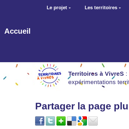
Aller au contenu principal
Le projet
Les territoires
Accueil
Territoires à VivreS
:
expérimentations terr
Partager la page p