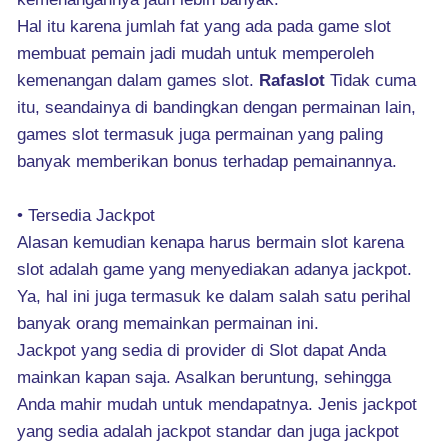
Hal itu karena jumlah fat yang ada pada game slot
membuat pemain jadi mudah untuk memperoleh
kemenangan dalam games slot.
Rafaslot
Tidak cuma
itu, seandainya di bandingkan dengan permainan lain,
games slot termasuk juga permainan yang paling
banyak memberikan bonus terhadap pemainannya.
• Tersedia Jackpot
Alasan kemudian kenapa harus bermain slot karena
slot adalah game yang menyediakan adanya jackpot.
Ya, hal ini juga termasuk ke dalam salah satu perihal
banyak orang memainkan permainan ini.
Jackpot yang sedia di provider di Slot dapat Anda
mainkan kapan saja. Asalkan beruntung, sehingga
Anda mahir mudah untuk mendapatnya. Jenis jackpot
yang sedia adalah jackpot standar dan juga jackpot