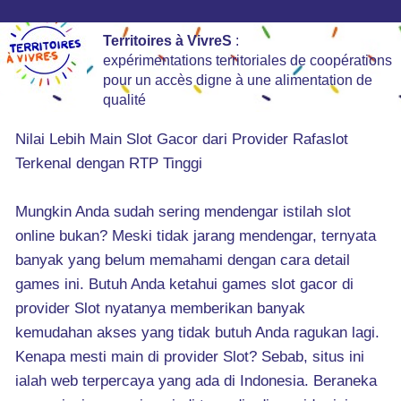
Territoires à VivreS
:
expérimentations territoriales de coopérations
pour un accès digne à une alimentation de
qualité
Nilai Lebih Main Slot Gacor dari Provider Rafaslot
Terkenal dengan RTP Tinggi
Mungkin Anda sudah sering mendengar istilah slot
online bukan? Meski tidak jarang mendengar, ternyata
banyak yang belum memahami dengan cara detail
games ini. Butuh Anda ketahui games slot gacor di
provider Slot nyatanya memberikan banyak
kemudahan akses yang tidak butuh Anda ragukan lagi.
Kenapa mesti main di provider Slot? Sebab, situs ini
ialah web terpercaya yang ada di Indonesia. Beraneka