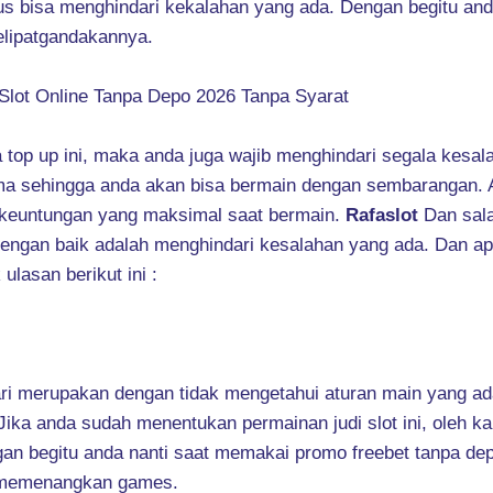
us bisa menghindari kekalahan yang ada. Dengan begitu an
elipatgandakannya.
lot Online Tanpa Depo 2026 Tanpa Syarat
a top up ini, maka anda juga wajib menghindari segala kes
a sehingga anda akan bisa bermain dengan sembarangan. 
keuntungan yang maksimal saat bermain.
Rafaslot
Dan sala
 dengan baik adalah menghindari kesalahan yang ada. Dan a
lasan berikut ini :
ri merupakan dengan tidak mengetahui aturan main yang ada
ika anda sudah menentukan permainan judi slot ini, oleh ka
an begitu anda nanti saat memakai promo freebet tanpa dep
 memenangkan games.