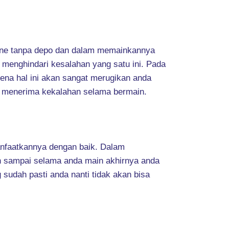
nline tanpa depo dan dalam memainkannya
 menghindari kesalahan yang satu ini. Pada
ena hal ini akan sangat merugikan anda
a menerima kekalahan selama bermain.
nfaatkannya dengan baik. Dalam
ah sampai selama anda main akhirnya anda
sudah pasti anda nanti tidak akan bisa