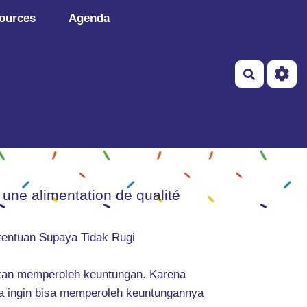
ources
Agenda
Recherch
 une alimentation de qualité
tentuan Supaya Tidak Rugi
 akan memperoleh keuntungan. Karena
anda ingin bisa memperoleh keuntungannya