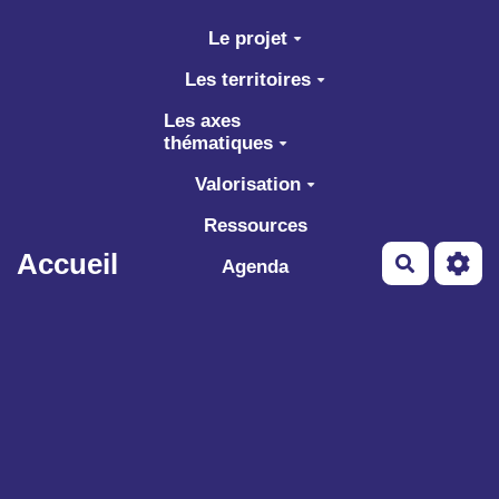
Aller au contenu principal
Le projet
Les territoires
Les axes
thématiques
Valorisation
Ressources
Accueil
Recherch
Agenda