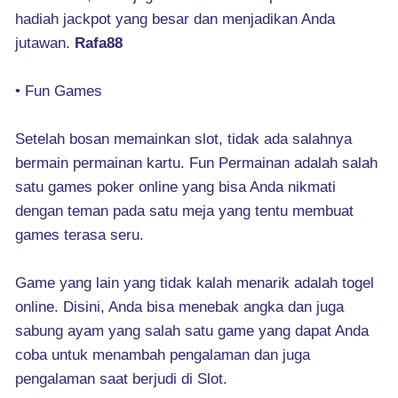
hadiah jackpot yang besar dan menjadikan Anda
jutawan.
Rafa88
• Fun Games
Setelah bosan memainkan slot, tidak ada salahnya
bermain permainan kartu. Fun Permainan adalah salah
satu games poker online yang bisa Anda nikmati
dengan teman pada satu meja yang tentu membuat
games terasa seru.
Game yang lain yang tidak kalah menarik adalah togel
online. Disini, Anda bisa menebak angka dan juga
sabung ayam yang salah satu game yang dapat Anda
coba untuk menambah pengalaman dan juga
pengalaman saat berjudi di Slot.