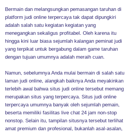
Bermain dan melangsungkan pemasangan taruhan di
platform judi online terpercaya tak dapat dipungkiri
adalah salah satu kegiatan kegiatan yang
menegangkan sekaligus profitabel. Oleh karena itu
hingga kini luar biasa sejumlah kalangan peminat judi
yang terpikat untuk bergabung dalam game taruhan
dengan tujuan umumnya adalah meraih cuan.
Namun, sebelumnya Anda mulai bermain di salah satu
laman judi online, alangkah baiknya Anda meyakinkan
terlebih awal bahwa situs judi online tersebut memang
merupakan situs yang terpercaya. Situs judi online
terpercaya umumnya banyak oleh sejumlah pemain,
beserta memiliki fasilitas live chat 24 jam non-stop
nonstop. Selain itu, tampilan situsnya tersebut terlihat
amat premium dan profesional, bukanlah asal-asalan,