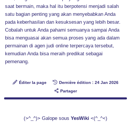
saat bermain, maka hal itu berpotensi menjadi salah
satu bagian penting yang akan menyebabkan Anda
pada keberhasilan dan kesuksesan yang lebih besar.
Cobalah untuk Anda pahami semuanya sampai Anda
bisa menguasai akan semua proses yang ada dalam
permainan di agen judi online terpercaya tersebut,
kemudian Anda bisa meraih predikat sebagai
pemenang.
Éditer la page
Dernière édition : 24 Jan 2026
Partager
(>^_^)> Galope sous
YesWiki
<(^_^<)