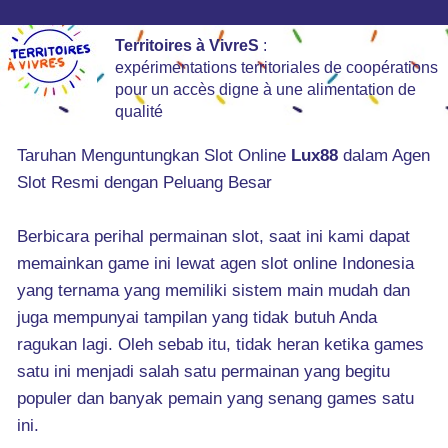
Territoires à VivreS
:
expérimentations territoriales de coopérations
pour un accès digne à une alimentation de
qualité
Taruhan Menguntungkan Slot Online
Lux88
dalam Agen
Slot Resmi dengan Peluang Besar
Berbicara perihal permainan slot, saat ini kami dapat
memainkan game ini lewat agen slot online Indonesia
yang ternama yang memiliki sistem main mudah dan
juga mempunyai tampilan yang tidak butuh Anda
ragukan lagi. Oleh sebab itu, tidak heran ketika games
satu ini menjadi salah satu permainan yang begitu
populer dan banyak pemain yang senang games satu
ini.