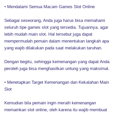
• Mendalami Semua Macam Games Slot Online
Sebagai seseorang, Anda juga harus bisa memahami
seluruh tipe games slot yang tersedia. Tujuannya, agar
lebih mudah main slot. Hal tersebut juga dapat
mempermudah pemain dalam menentukan langkah apa
yang wajib dilakukan pada saat melakukan taruhan.
Dengan begitu, sehingga kemenangan yang dapat Anda
peroleh juga bisa menghasilkan untung yang maksimal.
• Menetapkan Target Kemenangan dan Kekalahan Main
Slot
Kemudian bila pemain ingin meraih kemenangan
memainkan slot online, oleh karena itu wajib membuat