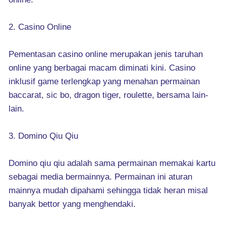
2. Casino Online
Pementasan casino online merupakan jenis taruhan
online yang berbagai macam diminati kini. Casino
inklusif game terlengkap yang menahan permainan
baccarat, sic bo, dragon tiger, roulette, bersama lain-
lain.
3. Domino Qiu Qiu
Domino qiu qiu adalah sama permainan memakai kartu
sebagai media bermainnya. Permainan ini aturan
mainnya mudah dipahami sehingga tidak heran misal
banyak bettor yang menghendaki.