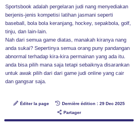
Sportsbook adalah pergelaran judi nang menyediakan
berjenis-jenis kompetisi latihan jasmani seperti
baseball, bola bola keranjang, hockey, sepakbola, golf,
tinju, dan lain-lain.
Nah dari semua game diatas, manakah kiranya nang
anda sukai? Sepertinya semua orang puny pandangan
abnormal terhadap kira-kira permainan yang ada itu.
anda bisa pilih mana saja tetapi sebaiknya disarankan
untuk awak pilih dari dari game judi online yang cair
dan gangsar saja.
Éditer la page
Dernière édition : 29 Dec 2025
Partager