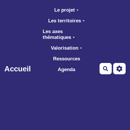
Aller au contenu principal
Le projet
Les territoires
Les axes
thématiques
Valorisation
Ressources
Accueil
Recherch
Agenda