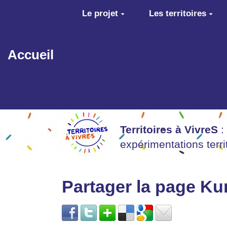
Aller au contenu principal
Le projet
Les territoires
Accueil
Territoires à VivreS
:
expérimentations terr
Partager la page K