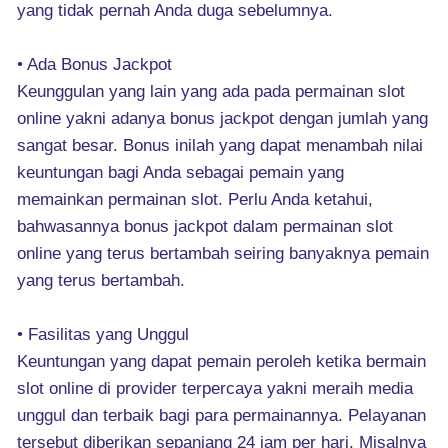
yang tidak pernah Anda duga sebelumnya.
• Ada Bonus Jackpot
Keunggulan yang lain yang ada pada permainan slot
online yakni adanya bonus jackpot dengan jumlah yang
sangat besar. Bonus inilah yang dapat menambah nilai
keuntungan bagi Anda sebagai pemain yang
memainkan permainan slot. Perlu Anda ketahui,
bahwasannya bonus jackpot dalam permainan slot
online yang terus bertambah seiring banyaknya pemain
yang terus bertambah.
• Fasilitas yang Unggul
Keuntungan yang dapat pemain peroleh ketika bermain
slot online di provider terpercaya yakni meraih media
unggul dan terbaik bagi para permainannya. Pelayanan
tersebut diberikan sepanjang 24 jam per hari. Misalnya