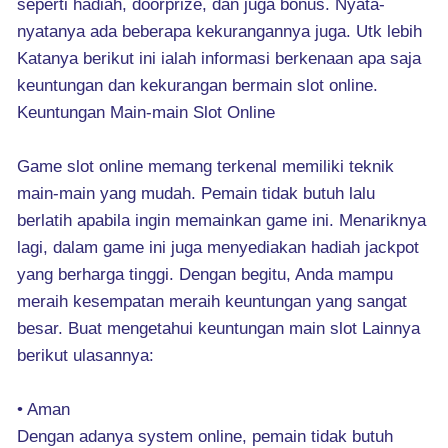
seperti hadiah, doorprize, dan juga bonus. Nyata-
nyatanya ada beberapa kekurangannya juga. Utk lebih
Katanya berikut ini ialah informasi berkenaan apa saja
keuntungan dan kekurangan bermain slot online.
Keuntungan Main-main Slot Online
Game slot online memang terkenal memiliki teknik
main-main yang mudah. Pemain tidak butuh lalu
berlatih apabila ingin memainkan game ini. Menariknya
lagi, dalam game ini juga menyediakan hadiah jackpot
yang berharga tinggi. Dengan begitu, Anda mampu
meraih kesempatan meraih keuntungan yang sangat
besar. Buat mengetahui keuntungan main slot Lainnya
berikut ulasannya:
• Aman
Dengan adanya system online, pemain tidak butuh