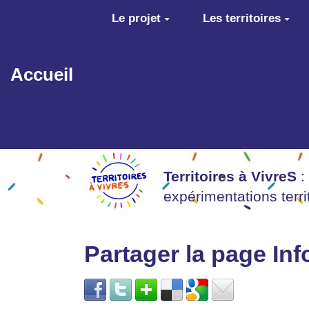
Aller au contenu principal
Le projet
Les territoires
Accueil
Territoires à VivreS
:
expérimentations terr
Partager la page I