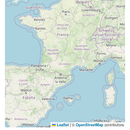
|
©
contributors
Leaflet
OpenStreetMap