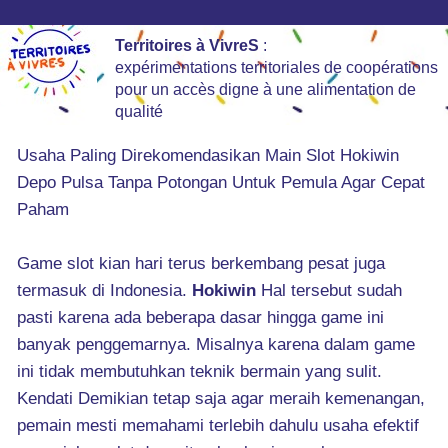
Territoires à VivreS
:
expérimentations territoriales de coopérations
pour un accès digne à une alimentation de
qualité
Usaha Paling Direkomendasikan Main Slot Hokiwin
Depo Pulsa Tanpa Potongan Untuk Pemula Agar Cepat
Paham
Game slot kian hari terus berkembang pesat juga
termasuk di Indonesia.
Hokiwin
Hal tersebut sudah
pasti karena ada beberapa dasar hingga game ini
banyak penggemarnya. Misalnya karena dalam game
ini tidak membutuhkan teknik bermain yang sulit.
Kendati Demikian tetap saja agar meraih kemenangan,
pemain mesti memahami terlebih dahulu usaha efektif