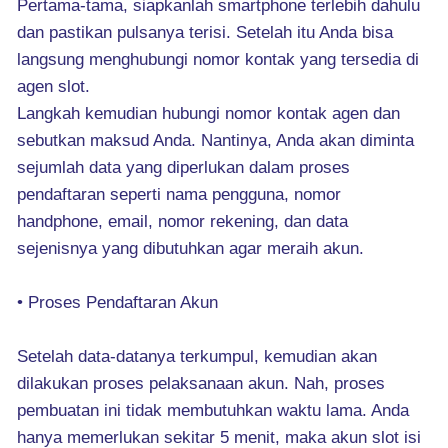
Pertama-tama, siapkanlah smartphone terlebih dahulu
dan pastikan pulsanya terisi. Setelah itu Anda bisa
langsung menghubungi nomor kontak yang tersedia di
agen slot.
Langkah kemudian hubungi nomor kontak agen dan
sebutkan maksud Anda. Nantinya, Anda akan diminta
sejumlah data yang diperlukan dalam proses
pendaftaran seperti nama pengguna, nomor
handphone, email, nomor rekening, dan data
sejenisnya yang dibutuhkan agar meraih akun.
• Proses Pendaftaran Akun
Setelah data-datanya terkumpul, kemudian akan
dilakukan proses pelaksanaan akun. Nah, proses
pembuatan ini tidak membutuhkan waktu lama. Anda
hanya memerlukan sekitar 5 menit, maka akun slot isi