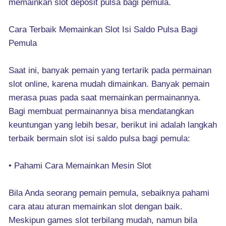
memainkan slot deposit pulsa bagi pemula.
Cara Terbaik Memainkan Slot Isi Saldo Pulsa Bagi
Pemula
Saat ini, banyak pemain yang tertarik pada permainan
slot online, karena mudah dimainkan. Banyak pemain
merasa puas pada saat memainkan permainannya.
Bagi membuat permainannya bisa mendatangkan
keuntungan yang lebih besar, berikut ini adalah langkah
terbaik bermain slot isi saldo pulsa bagi pemula:
• Pahami Cara Memainkan Mesin Slot
Bila Anda seorang pemain pemula, sebaiknya pahami
cara atau aturan memainkan slot dengan baik.
Meskipun games slot terbilang mudah, namun bila