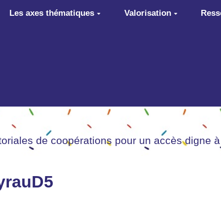
Les axes thématiques
Valorisation
Ress
itoriales de coopérations pour un accès digne à
ayrauD5