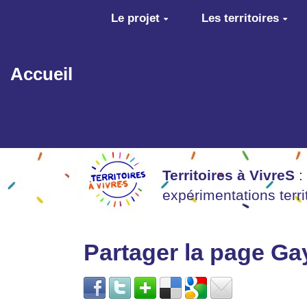
Aller au contenu principal
Le projet
Les territoires
Accueil
Territoires à VivreS
:
expérimentations terr
Partager la page G