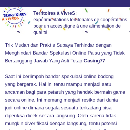
Territoires à VivreS
:
expérimentations territoriales de coopérations
pour un accès digne à une alimentation de
qualité
Trik Mudah dan Praktis Supaya Terhindar dengan
Menghindari Bandar Spekulasi Online Palsu yang Tidak
Bertanggung Jawab Yang Asli Tetap
Gasing77
Saat ini berlimpah bandar spekulasi online bodong
yang bergerak. Hal ini tentu mampu menjadi satu
ancaman bagi para petaruh yang hendak bermain game
secara online. Ini memang menjadi resiko dari dunia
judi online dimana segala sesuatu terkadang bisa
diperiksa dicek secara langsung. Oleh karena tidak
mungkin diverifikasi dengan langsung, tentu potensi