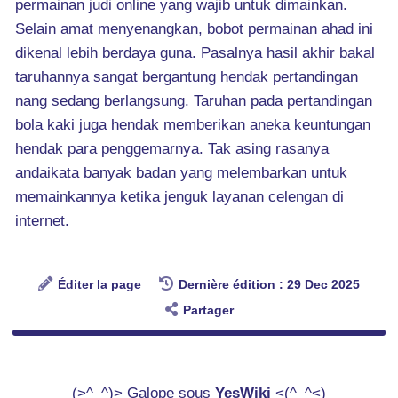
permainan judi online yang wajib untuk dimainkan.
Selain amat menyenangkan, bobot permainan ahad ini
dikenal lebih berdaya guna. Pasalnya hasil akhir bakal
taruhannya sangat bergantung hendak pertandingan
nang sedang berlangsung. Taruhan pada pertandingan
bola kaki juga hendak memberikan aneka keuntungan
hendak para penggemarnya. Tak asing rasanya
andaikata banyak badan yang melembarkan untuk
memainkannya ketika jenguk layanan celengan di
internet.
Éditer la page
Dernière édition : 29 Dec 2025
Partager
(>^_^)> Galope sous
YesWiki
<(^_^<)