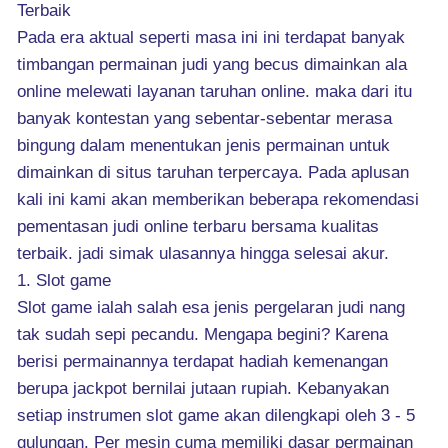
Terbaik
Pada era aktual seperti masa ini ini terdapat banyak
timbangan permainan judi yang becus dimainkan ala
online melewati layanan taruhan online. maka dari itu
banyak kontestan yang sebentar-sebentar merasa
bingung dalam menentukan jenis permainan untuk
dimainkan di situs taruhan terpercaya. Pada aplusan
kali ini kami akan memberikan beberapa rekomendasi
pementasan judi online terbaru bersama kualitas
terbaik. jadi simak ulasannya hingga selesai akur.
1. Slot game
Slot game ialah salah esa jenis pergelaran judi nang
tak sudah sepi pecandu. Mengapa begini? Karena
berisi permainannya terdapat hadiah kemenangan
berupa jackpot bernilai jutaan rupiah. Kebanyakan
setiap instrumen slot game akan dilengkapi oleh 3 - 5
gulungan. Per mesin cuma memiliki dasar permainan