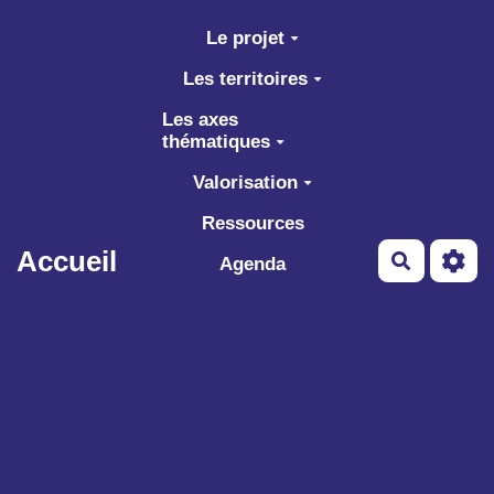
Aller au contenu principal
Le projet
Les territoires
Les axes
thématiques
Valorisation
Ressources
Accueil
Recherch
Agenda