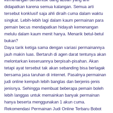
didapatkan karena semua kalangan. Semua arti
tersebut konklusif saja ahli diraih cuma dalam waktu
singkat. Lebih-lebih lagi dalam kaum permainan para
pemain becus mendapatkan hidayah kemenangan
melulu dalam kaum menit hanya. Menarik betul-betul
bukan?
Daya tarik ketiga sama dengan variasi permainannya
jauh makin luas. Bertaruh di agen darat tentunya akan
melontarkan keseruannya berpisah-pisahan. Akan
tetapi ayat tersebut tak akan sebanding bisa berlagak
bersama jasa taruhan di internet. Pasalnya permainan
judi online kempuh lebih banglas dan berjenis-jenis
jenisnya. Sehingga membuat beberapa pemain boleh
lebih langgas untuk memainkan banyak permainan
hanya beserta menggunakan 1 akun cuma.
Rekomendasi Permainan Judi Online Terbaru Bobot