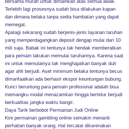
bersama murah untuk dimainkan atas semua awak.
Terlebih lagi prosesnya sudah bisa dilakukan kapan
dan dimana belaka tanpa sedia hambatan yang dapat
memegat.
Apalagi sekarang sudah berjenis-jenis layanan taruhan
yang memperdagangkan deposit dengap mulai dari 10
mili saja. Babak ini tentunya tak hendak memberatkan
para pemain lakukan memulai taruhannya. Karena saat
ini untuk memulainya tak menghajatkan banyak duit
agar ahli berjudi. Aset minimum belaka tentunya becus
dimanfaatkan ada berhasil ekspor keuntungan bubung.
Kunci beruntung para pemain profesional adalah bisa
memangku modal menazamkan hingga bertelur berjudi
berkualitas jangka waktu bangir.
Daya Tarik berbobot Permainan Judi Online
Kini permainan gambling online semakin menarik
perhatian banyak orang. Hal tercatat dikarenakan