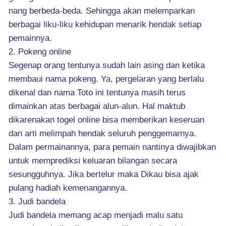
nang berbeda-beda. Sehingga akan melemparkan
berbagai liku-liku kehidupan menarik hendak setiap
pemainnya.
2. Pokeng online
Segenap orang tentunya sudah lain asing dan ketika
membaui nama pokeng. Ya, pergelaran yang berlalu
dikenal dan nama Toto ini tentunya masih terus
dimainkan atas berbagai alun-alun. Hal maktub
dikarenakan togel online bisa memberikan keseruan
dan arti melimpah hendak seluruh penggemarnya.
Dalam permainannya, para pemain nantinya diwajibkan
untuk memprediksi keluaran bilangan secara
sesungguhnya. Jika bertelur maka Dikau bisa ajak
pulang hadiah kemenangannya.
3. Judi bandela
Judi bandela memang acap menjadi malu satu