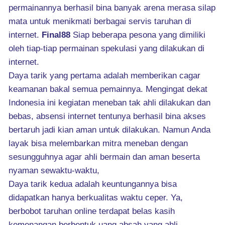
permainannya berhasil bina banyak arena merasa silap
mata untuk menikmati berbagai servis taruhan di
internet.
Final88
Siap beberapa pesona yang dimiliki
oleh tiap-tiap permainan spekulasi yang dilakukan di
internet.
Daya tarik yang pertama adalah memberikan cagar
keamanan bakal semua pemainnya. Mengingat dekat
Indonesia ini kegiatan meneban tak ahli dilakukan dan
bebas, absensi internet tentunya berhasil bina akses
bertaruh jadi kian aman untuk dilakukan. Namun Anda
layak bisa melembarkan mitra meneban dengan
sesungguhnya agar ahli bermain dan aman beserta
nyaman sewaktu-waktu,
Daya tarik kedua adalah keuntungannya bisa
didapatkan hanya berkualitas waktu ceper. Ya,
berbobot taruhan online terdapat belas kasih
kemenangan berbentuk uang absah yang ahli