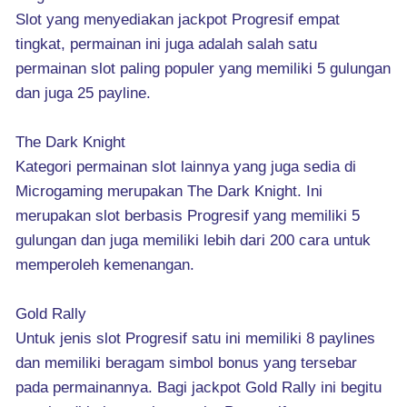
Slot yang menyediakan jackpot Progresif empat
tingkat, permainan ini juga adalah salah satu
permainan slot paling populer yang memiliki 5 gulungan
dan juga 25 payline.
The Dark Knight
Kategori permainan slot lainnya yang juga sedia di
Microgaming merupakan The Dark Knight. Ini
merupakan slot berbasis Progresif yang memiliki 5
gulungan dan juga memiliki lebih dari 200 cara untuk
memperoleh kemenangan.
Gold Rally
Untuk jenis slot Progresif satu ini memiliki 8 paylines
dan memiliki beragam simbol bonus yang tersebar
pada permainannya. Bagi jackpot Gold Rally ini begitu