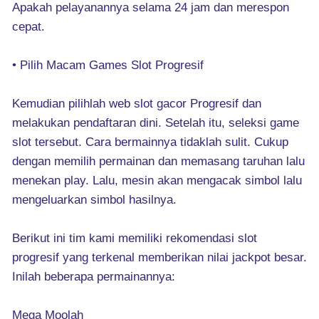
Apakah pelayanannya selama 24 jam dan merespon
cepat.
• Pilih Macam Games Slot Progresif
Kemudian pilihlah web slot gacor Progresif dan
melakukan pendaftaran dini. Setelah itu, seleksi game
slot tersebut. Cara bermainnya tidaklah sulit. Cukup
dengan memilih permainan dan memasang taruhan lalu
menekan play. Lalu, mesin akan mengacak simbol lalu
mengeluarkan simbol hasilnya.
Berikut ini tim kami memiliki rekomendasi slot
progresif yang terkenal memberikan nilai jackpot besar.
Inilah beberapa permainannya:
Mega Moolah