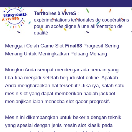
Territoires à VivreS
:
expérimentations territoriales de coopérations
pour un accès digne à une alimentation de
qualité
Menggali Celah Game Slot
Final88
Progresif Sering
Menang Untuk Meningkatkan Peluang Menang
Mungkin Anda sempat mendengar ada pemain yang
tiba-tiba menjadi setelah berjudi slot online. Apakah
Anda mengharapkan hal tersebut? Jika iya, salah satu
mesin slot yang dapat memberikan hadiah jackpot
menjanjikan ialah mencoba slot gacor progresif.
Mesin ini dikembangkan untuk bekerja dengan teknik
yang spesial dengan jenis mesin slot klasik pada