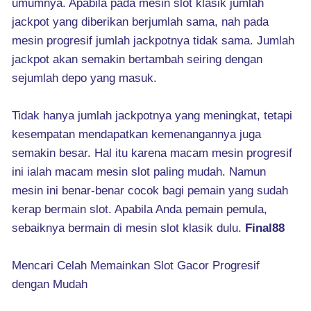
umumnya. Apabila pada mesin slot klasik jumlah
jackpot yang diberikan berjumlah sama, nah pada
mesin progresif jumlah jackpotnya tidak sama. Jumlah
jackpot akan semakin bertambah seiring dengan
sejumlah depo yang masuk.
Tidak hanya jumlah jackpotnya yang meningkat, tetapi
kesempatan mendapatkan kemenangannya juga
semakin besar. Hal itu karena macam mesin progresif
ini ialah macam mesin slot paling mudah. Namun
mesin ini benar-benar cocok bagi pemain yang sudah
kerap bermain slot. Apabila Anda pemain pemula,
sebaiknya bermain di mesin slot klasik dulu.
Final88
Mencari Celah Memainkan Slot Gacor Progresif
dengan Mudah