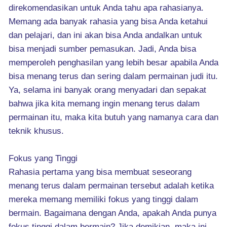
direkomendasikan untuk Anda tahu apa rahasianya.
Memang ada banyak rahasia yang bisa Anda ketahui
dan pelajari, dan ini akan bisa Anda andalkan untuk
bisa menjadi sumber pemasukan. Jadi, Anda bisa
memperoleh penghasilan yang lebih besar apabila Anda
bisa menang terus dan sering dalam permainan judi itu.
Ya, selama ini banyak orang menyadari dan sepakat
bahwa jika kita memang ingin menang terus dalam
permainan itu, maka kita butuh yang namanya cara dan
teknik khusus.
Fokus yang Tinggi
Rahasia pertama yang bisa membuat seseorang
menang terus dalam permainan tersebut adalah ketika
mereka memang memiliki fokus yang tinggi dalam
bermain. Bagaimana dengan Anda, apakah Anda punya
fokus tinggi dalam bermain? Jika demikian, maka ini