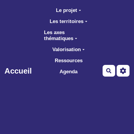
Aller au contenu principal
Le projet
Les territoires
Les axes
thématiques
Valorisation
Ressources
Accueil
Recherch
Agenda