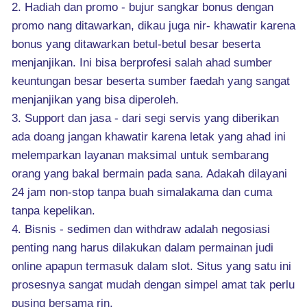
2. Hadiah dan promo - bujur sangkar bonus dengan
promo nang ditawarkan, dikau juga nir- khawatir karena
bonus yang ditawarkan betul-betul besar beserta
menjanjikan. Ini bisa berprofesi salah ahad sumber
keuntungan besar beserta sumber faedah yang sangat
menjanjikan yang bisa diperoleh.
3. Support dan jasa - dari segi servis yang diberikan
ada doang jangan khawatir karena letak yang ahad ini
melemparkan layanan maksimal untuk sembarang
orang yang bakal bermain pada sana. Adakah dilayani
24 jam non-stop tanpa buah simalakama dan cuma
tanpa kepelikan.
4. Bisnis - sedimen dan withdraw adalah negosiasi
penting nang harus dilakukan dalam permainan judi
online apapun termasuk dalam slot. Situs yang satu ini
prosesnya sangat mudah dengan simpel amat tak perlu
pusing bersama rin.