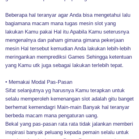
Beberapa hal teranyar agar Anda bisa mengetahui lalu
bagiamana macam mana tugas mesin slot yang
lakukan Kamu pakai Hal itu Apabila Kamu seterusnya
mengenalnya dan paham gimana gimana pekerjaan
mesin Hal tersebut kemudian Anda lakukan lebih-lebih
meringankan memprediksi Games Sehingga ketentuan
yang Kamu utk juga sebagai lakukan terlebih tepat.
• Memakai Modal Pas-Pasan
Sifat selanjutnya yg harusnya Kamu terapkan untuk
selalu memperoleh kemenangan slot adalah gitu banget
berhemat kemendagri Main-main Banyak hal teranyar
berbeda macam mana pengaturan uang.
Bekal yang pas-pasan rata rata tidak jalankan memberi
inspirasi banyak peluang kepada pemain selalu untuk