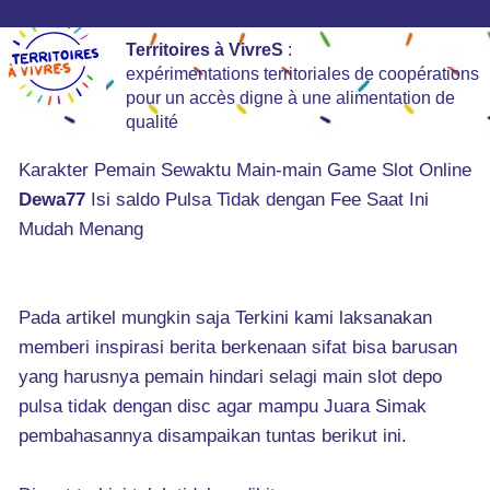
Territoires à VivreS
:
expérimentations territoriales de coopérations
pour un accès digne à une alimentation de
qualité
Karakter Pemain Sewaktu Main-main Game Slot Online
Dewa77
Isi saldo Pulsa Tidak dengan Fee Saat Ini
Mudah Menang
Pada artikel mungkin saja Terkini kami laksanakan
memberi inspirasi berita berkenaan sifat bisa barusan
yang harusnya pemain hindari selagi main slot depo
pulsa tidak dengan disc agar mampu Juara Simak
pembahasannya disampaikan tuntas berikut ini.