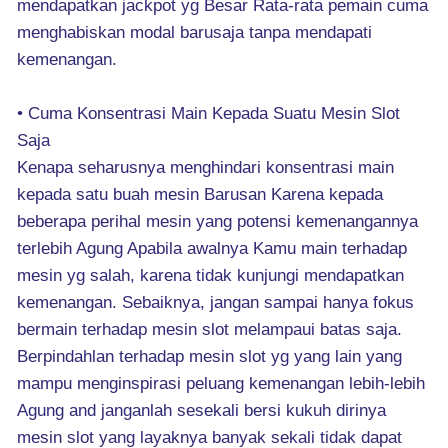
mendapatkan jackpot yg Besar Rata-rata pemain cuma
menghabiskan modal barusaja tanpa mendapati
kemenangan.
• Cuma Konsentrasi Main Kepada Suatu Mesin Slot
Saja
Kenapa seharusnya menghindari konsentrasi main
kepada satu buah mesin Barusan Karena kepada
beberapa perihal mesin yang potensi kemenangannya
terlebih Agung Apabila awalnya Kamu main terhadap
mesin yg salah, karena tidak kunjungi mendapatkan
kemenangan. Sebaiknya, jangan sampai hanya fokus
bermain terhadap mesin slot melampaui batas saja.
Berpindahlan terhadap mesin slot yg yang lain yang
mampu menginspirasi peluang kemenangan lebih-lebih
Agung and janganlah sesekali bersi kukuh dirinya
mesin slot yang layaknya banyak sekali tidak dapat