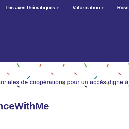
Les axes thématiques
Valorisation
Ress
itoriales de coopérations pour un accès digne à
anceWithMe