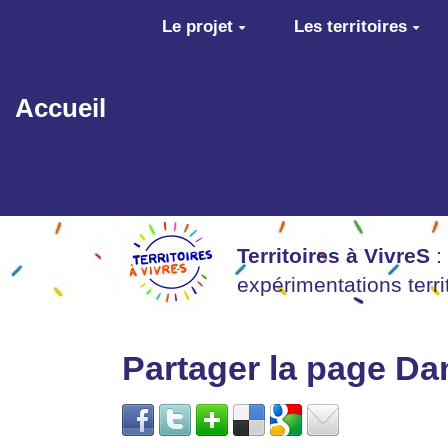
Aller au contenu principal
Le projet
Les territoires
Accueil
Territoires à VivreS
:
expérimentations terr
Partager la page D