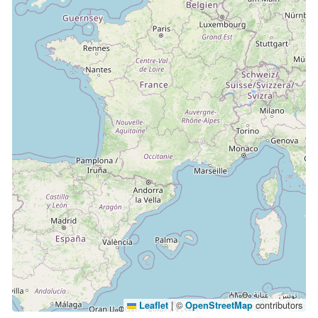
|
©
contributors
Leaflet
OpenStreetMap