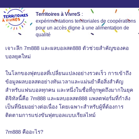
Territoires à VivreS
:
expérimentations territoriales de coopérations
pour un accès digne à une alimentation de
qualité
เจาะลึก 7m888 และผลบอลสด888 ตัวช่วยสำคัญของคอ
บอลยุคใหม่
ในโลกของฟุตบอลที่เปลี่ยนแปลงอย่างรวดเร็ว การเข้าถึง
ข้อมูลผลบอลสดอย่างทันเวลาและแม่นยำคือสิ่งสำคัญ
สำหรับแฟนบอลทุกคน และหนึ่งในชื่อที่ถูกพูดถึงมากในยุค
ดิจิทัลนี้คือ 7m888 และผลบอลสด888 แพลตฟอร์มที่กำลัง
เป็นที่นิยมอย่างต่อเนื่อง โดยเฉพาะสำหรับผู้ที่ต้องการ
ติดตามการแข่งขันฟุตบอลแบบเรียลไทม์
7m888 คืออะไร?