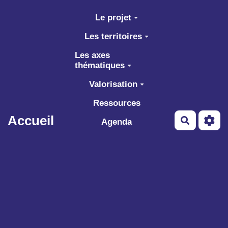
Aller au contenu principal
Le projet
Les territoires
Les axes
thématiques
Valorisation
Ressources
Accueil
Recherch
Agenda