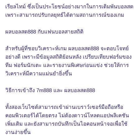
เรียลไทม์ ซึ่งเป็นประโยชน์อย่างมากในการเดิมพันบอลสด
เพราะสามารถปรับกลยุทธ์ได้ตามสถานการณ์ของเกม
ผลบอลสด888 กับแฟนบอลสายสถิติ
สำหรับผู้ที่ชอบวิเคราะห์เกม ผลบอลสด888 จะตอบโจทย์
อย่างดี เพราะมีข้อมูลสถิติย้อนหลัง เปรียบเทียบฟอร์มของ
ทีม ฟอร์มนักเตะ และรายงานพิเศษก่อนแข่ง ช่วยให้การ
วิเคราะห์มีความแม่นยำยิ่งขึ้น
วิธีการเข้าถึง 7m888 และ ผลบอลสด888
ทั้งสองเว็บไซต์สามารถเข้าผ่านเบราว์เซอร์มือถือหรือ
คอมพิวเตอร์ได้โดยตรง ไม่ต้องดาวน์โหลดแอปพลิเคชัน
เพิ่มเติม และยังสามารถบันทึกเป็นไอคอนหน้าจอเพื่อใช้
งานง่ายขึ้น