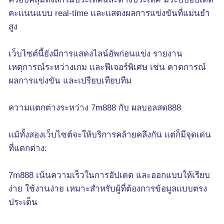
คะแนนแบบ real-time และแสดงผลการแข่งขันที่แม่นยำ
สูง
เว็บไซต์นี้ยังมีการแสดงไลน์อัพก่อนแข่ง รายงาน
เหตุการณ์ระหว่างเกม และฟีเจอร์พิเศษ เช่น คาดการณ์
ผลการแข่งขัน และเปรียบเทียบทีม
ความแตกต่างระหว่าง 7m888 กับ ผลบอลสด888
แม้ทั้งสองเว็บไซต์จะให้บริการคล้ายคลึงกัน แต่ก็มีจุดเด่น
ที่แตกต่าง:
7m888 เน้นความเร็วในการอัปเดต และออกแบบให้เรียบ
ง่าย ใช้งานง่าย เหมาะสำหรับผู้ที่ต้องการข้อมูลแบบตรง
ประเด็น